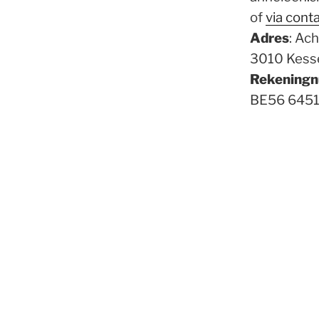
of
via cont
Adres
: Ach
3010 Kess
Rekening
BE56 6451