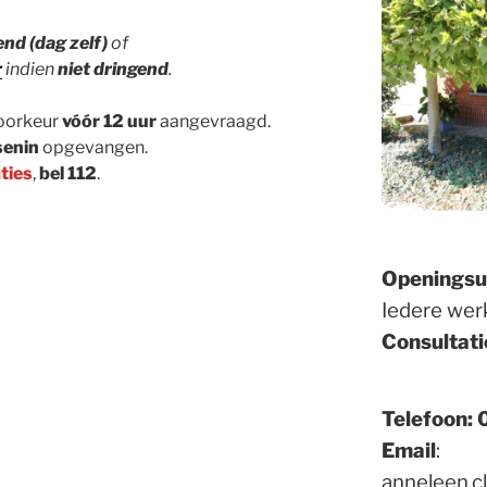
end
(dag zelf)
of
r
indien
niet dringend
.
oorkeur
vóór 12 uur
aangevraagd.
senin
opgevangen.
ties
,
bel 112
.
Openingsu
Iedere wer
Consultati
Telefoon:
Email
:
anneleen.c