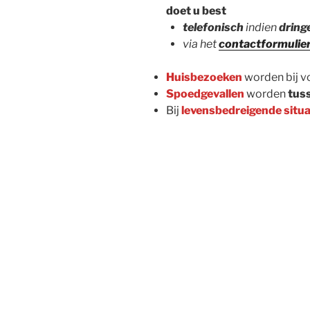
doet u best
telefonisch
indien
dring
via het
contactformulie
Huisbezoeken
worden bij v
Spoedgevallen
worden
tus
Bij
levensbedreigende
situa