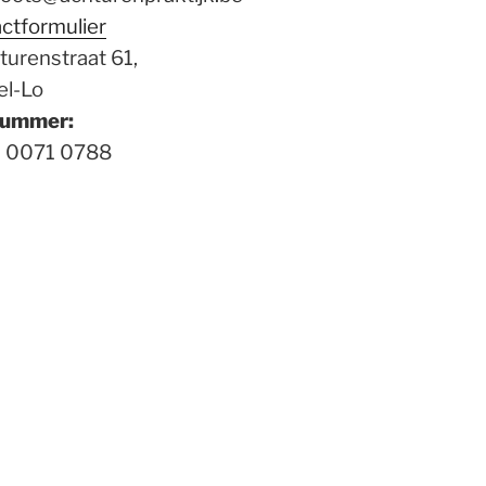
actformulier
turenstraat 61,
el-Lo
nummer:
 0071 0788