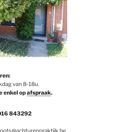
ren:
kdag van 8-18u.
e enkel op
afspraak
.
 016 843292
loots@achturenpraktijk.be