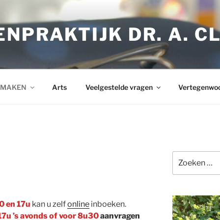
NPRAKTIJK DR. A. C
 MAKEN
Arts
Veelgestelde vragen
Vertegenwoo
Zoeken
naar:
0 en 17u
kan u zelf
online
inboeken.
17u ’s avonds of voor 8u30
aanvragen