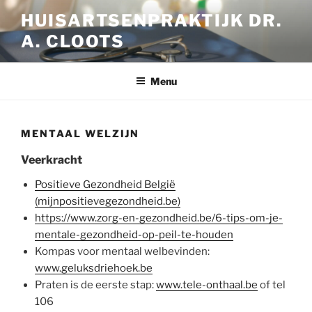
Ga
HUISARTSENPRAKTIJK DR.
naar
A. CLOOTS
de
inhoud
Menu
MENTAAL WELZIJN
Veerkracht
Positieve Gezondheid België
(mijnpositievegezondheid.be)
https://www.zorg-en-gezondheid.be/6-tips-om-je-
mentale-gezondheid-op-peil-te-houden
Kompas voor mentaal welbevinden:
www.geluksdriehoek.be
Praten is de eerste stap:
www.tele-onthaal.be
of tel
106