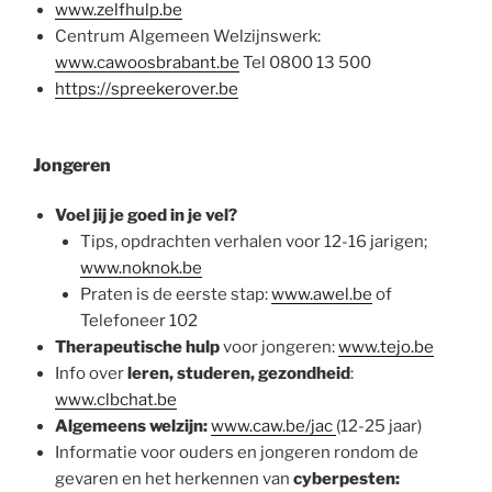
www.zelfhulp.be
Centrum Algemeen Welzijnswerk:
www.cawoosbrabant.be
Tel 0800 13 500
https://spreekerover.be
Jongeren
Voel jij je goed in je vel?
Tips, opdrachten verhalen voor 12-16 jarigen;
www.noknok.be
Praten is de eerste stap:
www.awel.be
of
Telefoneer 102
Therapeutische hulp
voor jongeren:
www.tejo.be
Info over
leren, studeren, gezondheid
:
www.clbchat.be
Algemeens welzijn:
www.caw.be/jac
(12-25 jaar)
Informatie voor ouders en jongeren rondom de
gevaren en het herkennen van
cyberpesten: