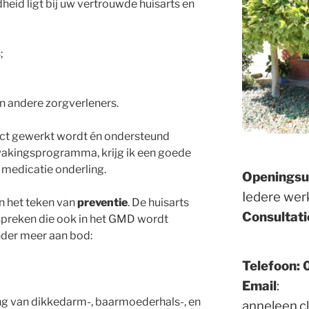
eid ligt bij uw vertrouwde huisarts en
;
en andere zorgverleners.
ct gewerkt wordt én ondersteund
akingsprogramma, krijg ik een goede
e medicatie onderling.
Openingsu
Iedere wer
n het teken van
preventie
. De huisarts
Consultati
spreken die ook in het GMD wordt
nder meer aan bod:
Telefoon:
Email
:
g van dikkedarm-, baarmoederhals-, en
anneleen.c