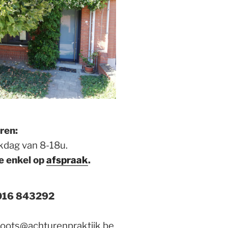
ren:
kdag van 8-18u.
e enkel op
afspraak
.
 016 843292
loots@achturenpraktijk.be