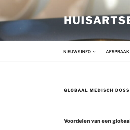
Ga
naar
HUISARTSE
de
inhoud
NIEUWE INFO
AFSPRAAK
GLOBAAL MEDISCH DOSS
Voordelen van een globaa