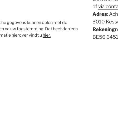
of
via cont
Adres
: Ach
3010 Kess
sche gegevens kunnen delen met de
een na uw toestemming. Dat heet dan een
Rekening
rmatie hierover vindt u
hier.
BE56 6451