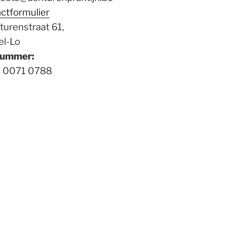
actformulier
turenstraat 61,
el-Lo
nummer:
 0071 0788